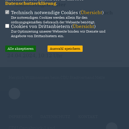
Datenschutzerklärung
.
Anmeldungen
unter
TimoRadke@yahoo.de
oder telefonisch
Technisch notwendige Cookies (
Übersicht
)
Die notwendigen Cookies werden allein für den
(auch per WhatsApp) unter
ordnungsgemäßen Gebrauch der Webseite benötigt.
Cookies von Drittanbietern (
Übersicht
)
0175/7483666
Zur Optimierung unserer Webseite binden wir Dienste und
Angebote von Drittanbietern ein.
Alle akzeptieren
Auswahl speichern
24.04.2024, 10:12 Uhr
Herzlich Willkommen beim CDU Stadtverband Melle
IMPRESSUM
DATENSCHUTZ
KONTAKT
CDU Osnabrück-Land