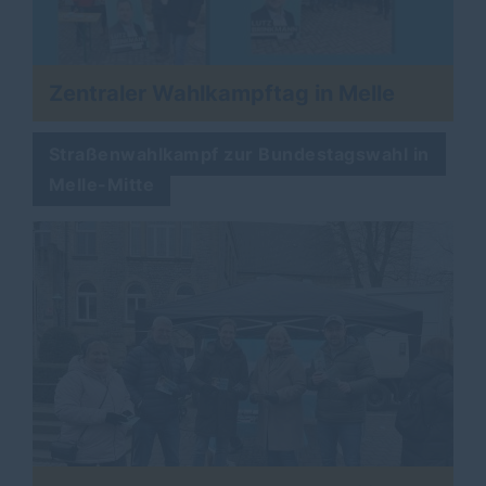
Zentraler Wahlkampftag in Melle
Straßenwahlkampf zur Bundestagswahl in
Melle-Mitte