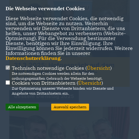
Die Webseite verwendet Cookies
Diese Webseite verwendet Cookies, die notwendig
sind, um die Webseite zu nutzen. Weiterhin
verwenden wir Dienste von Drittanbietern, die uns
helfen, unser Webangebot zu verbessern (Website-
Optmierung). Für die Verwendung bestimmter
Dienste, benötigen wir Ihre Einwilligung. Ihre
Einwilligung können Sie jederzeit widerrufen. Weitere
Informationen finden Sie in unserer
Datenschutzerklärung
.
31.3.2025: Hofgespräch auf dem
Technisch notwendige Cookies (
Übersicht
)
Hof Niederniehaus in Melle-
Die notwendigen Cookies werden allein für den
Wellingholzhausen
ordnungsgemäßen Gebrauch der Webseite benötigt.
Cookies von Drittanbietern (
Übersicht
)
Zur Optimierung unserer Webseite binden wir Dienste und
Angebote von Drittanbietern ein.
Gessem Dienstag 2025
Alle akzeptieren
Auswahl speichern