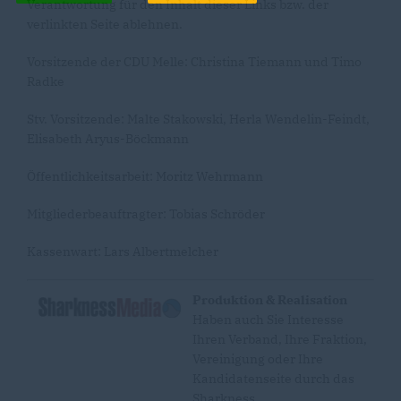
Verantwortung für den Inhalt dieser Links bzw. der
verlinkten Seite ablehnen.
Vorsitzende der CDU Melle: Christina Tiemann und Timo
Radke
Stv. Vorsitzende: Malte Stakowski, Herla Wendelin-Feindt,
Elisabeth Aryus-Böckmann
Öffentlichkeitsarbeit: Moritz Wehrmann
Mitgliederbeauftragter: Tobias Schröder
Kassenwart: Lars Albertmelcher
Produktion & Realisation
Haben auch Sie Interesse
Ihren Verband, Ihre Fraktion,
Vereinigung oder Ihre
Kandidatenseite durch das
Sharkness