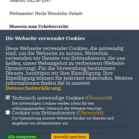
Telefon: 05226-1597
Webmaster: Herla Wendelin-Feindt
Hinweis zum Urheberrecht:
Die Webseite verwendet Cookies
Bei dem Inhalt unserer Internetseiten handelt es sich um
urheberrechtlich geschützte Werke. Wir gestatten die
Diese Webseite verwendet Cookies, die notwendig
sind, um die Webseite zu nutzen. Weiterhin
Übernahme von Texten in Datenbestände, die
verwenden wir Dienste von Drittanbietern, die uns
ausschließlich für den privaten Gebrauch eines Nutzers
helfen, unser Webangebot zu verbessern (Website-
bestimmt sind. Die Übernahme und Nutzung der Daten zu
Optmierung). Für die Verwendung bestimmter
Dienste, benötigen wir Ihre Einwilligung. Ihre
anderen Zwecken bedarf der schriftlichen Zustimmung.
Einwilligung können Sie jederzeit widerrufen. Weitere
Informationen finden Sie in unserer
Hinweis zur Haftung
Datenschutzerklärung
.
Technisch notwendige Cookies (
Übersicht
)
Im Rahmen unseres Dienstes werden auch Links zu
Die notwendigen Cookies werden allein für den
Internetinhalten anderer Anbieter bereitgestellt. Auf den
ordnungsgemäßen Gebrauch der Webseite benötigt.
Cookies von Drittanbietern (
Übersicht
)
Inhalt dieser Seiten haben wir keinen Einfluss; für den
Zur Optimierung unserer Webseite binden wir Dienste und
Inhalt ist ausschließlich der Betreiber der anderen
Angebote von Drittanbietern ein.
Website verantwortlich. Trotz der Überprüfung der Inhalte
im gesetzlich gebotenen Rahmen müssen wir daher jede
Alle akzeptieren
Auswahl speichern