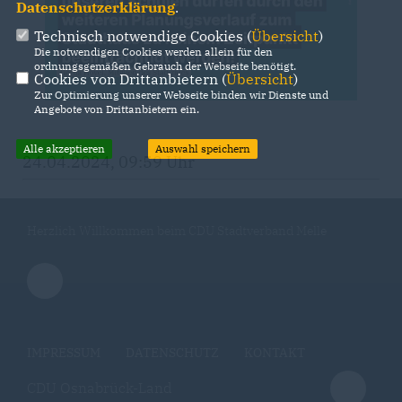
Datenschutzerklärung
.
Technisch notwendige Cookies (
Übersicht
)
Die notwendigen Cookies werden allein für den
ordnungsgemäßen Gebrauch der Webseite benötigt.
Cookies von Drittanbietern (
Übersicht
)
Zur Optimierung unserer Webseite binden wir Dienste und
Angebote von Drittanbietern ein.
Alle akzeptieren
Auswahl speichern
24.04.2024, 09:59 Uhr
Herzlich Willkommen beim CDU Stadtverband Melle
IMPRESSUM
DATENSCHUTZ
KONTAKT
CDU Osnabrück-Land