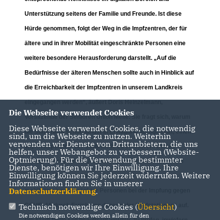
Unterstützung seitens der Familie und Freunde. Ist diese
Hürde genommen, folgt der Weg in die Impfzentren, der für
ältere und in ihrer Mobilität eingeschränkte Personen eine
weitere besondere Herausforderung darstellt. „Auf die
Bedürfnisse der älteren Menschen sollte auch in Hinblick auf
die Erreichbarkeit der Impfzentren in unserem Landkreis
eingegangen werden“, äußert Doris Heinzelmann,
Die Webseite verwendet Cookies
Vorsitzende der Senioren Union Melle. Sie fragt sich, warum
Diese Webseite verwendet Cookies, die notwendig
die Stadt nicht schon längst in Erwägung gezogen hat, einen
sind, um die Webseite zu nutzen. Weiterhin
verwenden wir Dienste von Drittanbietern, die uns
Impfstützpunkt in der Stadt Melle zu etablieren. Dieses
helfen, unser Webangebot zu verbessern (Website-
Optmierung). Für die Verwendung bestimmter
Anliegen greift die CDU-Stadtratsfraktion Melle mit ihrem
Dienste, benötigen wir Ihre Einwilligung. Ihre
Einwilligung können Sie jederzeit widerrufen. Weitere
Antrag auf Unterstützung älterer und
Informationen finden Sie in unserer
Datenschutzerklärung
.
mobilitätseingeschränkter Personen bei der Impfung gegen
COVID-19 durch Errichtung dezentraler Impfstationen“ auf.
Technisch notwendige Cookies (
Übersicht
)
Die notwendigen Cookies werden allein für den