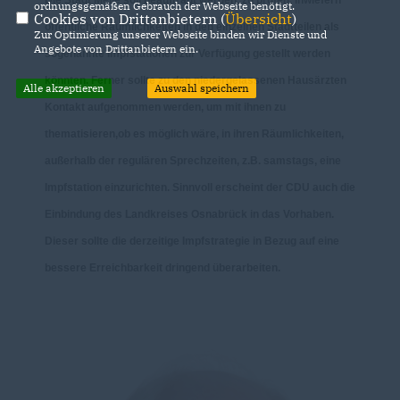
Die Stadt Melle soll beauftragt werden, zu prüfen, inwiefern
ordnungsgemäßen Gebrauch der Webseite benötigt.
Cookies von Drittanbietern (
Übersicht
)
öffentliche Räumlichkeiten in den einzelnen Stadtteilen als
Zur Optimierung unserer Webseite binden wir Dienste und
Angebote von Drittanbietern ein.
sogenannte Impfstationen zur Verfügung gestellt werden
könnten. Ferner sollte zu den niedergelassenen Hausärzten
Alle akzeptieren
Auswahl speichern
Kontakt aufgenommen werden, um mit ihnen zu
thematisieren,ob es möglich wäre, in ihren Räumlichkeiten,
außerhalb der regulären Sprechzeiten, z.B. samstags, eine
Impfstation einzurichten. Sinnvoll erscheint der CDU auch die
Einbindung des Landkreises Osnabrück in das Vorhaben.
Dieser sollte die derzeitige Impfstrategie in Bezug auf eine
bessere Erreichbarkeit dringend überarbeiten.