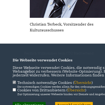
Christian Terbeck, Vorsitzender des
Kulturausschusses
Herzlich Willkommen beim CDU Stadtverband
Melle
Die Webseite verwendet Cookies
Diese Webseite verwendet Cookies, die notwendig si
Webangebot zu verbessern (Website-Optmierung). Fü
jederzeit widerrufen. Weitere Informationen finden
Technisch notwendige Cookies (
Übersicht
)
Die notwendigen Cookies werden allein für den ordnungsgemäßen 
IMPRESSUM
DATENSCHUTZ
KONTAKT
Cookies von Drittanbietern (
Übersicht
)
Zur Optimierung unserer Webseite binden wir Dienste und Angebot
@2026 CDU Stadtverband Melle