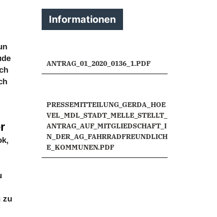
Informationen
un
ude
ANTRAG_01_2020_0136_1.PDF
ich
ch
PRESSEMITTEILUNG_GERDA_HOE
VEL_MDL_STADT_MELLE_STELLT_
r
ANTRAG_AUF_MITGLIEDSCHAFT_I
N_DER_AG_FAHRRADFREUNDLICH
ok,
E_KOMMUNEN.PDF
u
g zu