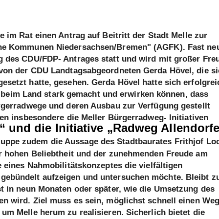
 im Rat einen Antrag auf Beitritt der Stadt Melle zur
che Kommunen Niedersachsen/Bremen" (AGFK). Fast ne
g des CDU/FDP- Antrages statt und wird mit großer Fre
 von der CDU Landtagsabgeordneten Gerda Hövel, die s
setzt hatte, gesehen. Gerda Hövel hatte sich erfolgrei
tel beim Land stark gemacht und erwirken können, dass
rgerradwege und deren Ausbau zur Verfügung gestellt
en insbesondere die Meller Bürgerradweg- Initiativen
und die Initiative „Radweg Allendorfe
Gruppe zudem die Aussage des Stadtbaurates
Frithjof Lo
er hohen Beliebtheit und der zunehmenden Freude am
 eines Nahmobilitätskonzeptes die vielfältigen
gebündelt aufzeigen und untersuchen möchte. Bleibt z
t in neun Monaten oder später, wie die Umsetzung des
n wird. Ziel muss es sein, möglichst schnell einen We
m Melle herum zu realisieren. Sicherlich bietet die