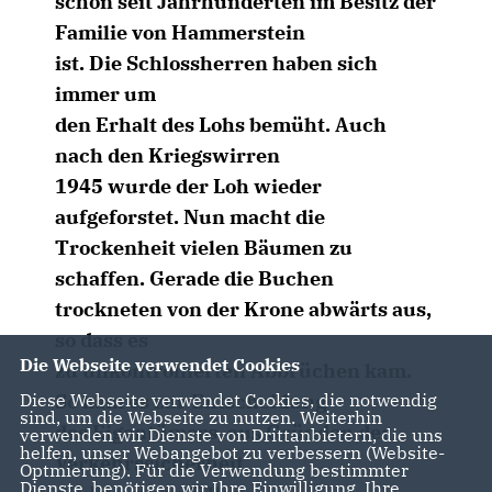
schon seit Jahrhunderten im Besitz der
Familie von Hammerstein
ist. Die Schlossherren haben sich
immer um
den Erhalt des Lohs bemüht. Auch
nach den Kriegswirren
1945 wurde der Loh wieder
aufgeforstet. Nun macht die
Trockenheit vielen Bäumen zu
schaffen. Gerade die Buchen
trockneten von der Krone abwärts aus,
so dass es
Die Webseite verwendet Cookies
zu unkontrollierten Abbrüchen kam.
Diese Webseite verwendet Cookies, die notwendig
So kam es zur Entscheidung
sind, um die Webseite zu nutzen. Weiterhin
des Eigentümers, aus Gründen der
verwenden wir Dienste von Drittanbietern, die uns
helfen, unser Webangebot zu verbessern (Website-
Verkehrssicherheit
Optmierung). Für die Verwendung bestimmter
Dienste, benötigen wir Ihre Einwilligung. Ihre