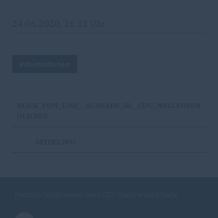
24.06.2020, 16:12 Uhr
Informationen
BLICK_VOM_LOH__AUSGABE_50__CDU_MELLEGESM
OLD.PDF
SEITE1.JPG
Herzlich Willkommen beim CDU Stadtverband Melle