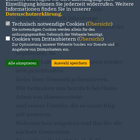
die Bäume zu fällen.
Einwilligung können Sie jederzeit widerrufen. Weitere
Informationen finden Sie in unserer
Nun soll der Loh teils aufgefüllt
Datenschutzerklärung
.
werden, um durch jahrelange
Technisch notwendige Cookies (
Übersicht
)
Erosionen ausgespülte und gefährliche
Die notwendigen Cookies werden allein für den
ordnungsgemäßen Gebrauch der Webseite benötigt.
Böschungen
Cookies von Drittanbietern (
Übersicht
)
wieder zu sichern und danach neu zu
Zur Optimierung unserer Webseite binden wir Dienste und
Angebote von Drittanbietern ein.
bepflanzen. So
wird der Loh in ein paar Jahren wieder
Alle akzeptieren
Auswahl speichern
sein prachtvolles
Grün über Gesmold präsentieren.
Wir bedanken uns herzlich bei Hans-
Adam von Hammerstein
und seiner Familie, die so umsichtig
mit unserem
Wahrzeichen umgehen und ihn für die
nächste Generation