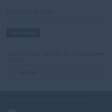
24.06.2020, 16:12 Uhr
Informationen
BLICK_VOM_LOH__AUSGABE_50__CDU_MELLEGESM
OLD.PDF
SEITE1.JPG
Herzlich Willkommen beim CDU Stadtverband Melle