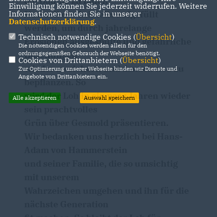
die Bäume zu fällen.
Einwilligung können Sie jederzeit widerrufen. Weitere
Informationen finden Sie in unserer
Nun soll der Loh teils aufgefüllt
Datenschutzerklärung
.
werden, um durch jahrelange
Technisch notwendige Cookies (
Übersicht
)
Erosionen ausgespülte und gefährliche
Die notwendigen Cookies werden allein für den
ordnungsgemäßen Gebrauch der Webseite benötigt.
Böschungen
Cookies von Drittanbietern (
Übersicht
)
wieder zu sichern und danach neu zu
Zur Optimierung unserer Webseite binden wir Dienste und
Angebote von Drittanbietern ein.
bepflanzen. So
wird der Loh in ein paar Jahren wieder
Alle akzeptieren
Auswahl speichern
sein prachtvolles
Grün über Gesmold präsentieren.
Wir bedanken uns herzlich bei Hans-
Adam von Hammerstein
und seiner Familie, die so umsichtig
mit unserem
Wahrzeichen umgehen und ihn für die
nächste Generation