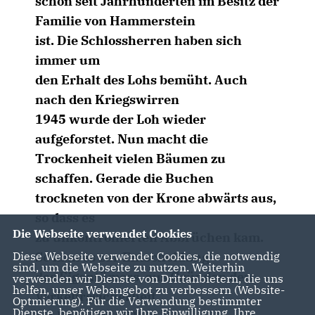
schon seit Jahrhunderten im Besitz der
Familie von Hammerstein
ist. Die Schlossherren haben sich
immer um
den Erhalt des Lohs bemüht. Auch
nach den Kriegswirren
1945 wurde der Loh wieder
aufgeforstet. Nun macht die
Trockenheit vielen Bäumen zu
schaffen. Gerade die Buchen
trockneten von der Krone abwärts aus,
so dass es
Die Webseite verwendet Cookies
zu unkontrollierten Abbrüchen kam.
Diese Webseite verwendet Cookies, die notwendig
So kam es zur Entscheidung
sind, um die Webseite zu nutzen. Weiterhin
des Eigentümers, aus Gründen der
verwenden wir Dienste von Drittanbietern, die uns
helfen, unser Webangebot zu verbessern (Website-
Verkehrssicherheit
Optmierung). Für die Verwendung bestimmter
Dienste, benötigen wir Ihre Einwilligung. Ihre