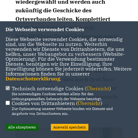
wiedergewählt und werden auch
zukünftig die Geschicke des
Ortsverbandes leiten. Komplettiert
wird der Ortsvorstand durch
Die Webseite verwendet Cookies
Schriftführer David Lindemann sowie
Diese Webseite verwendet Cookies, die notwendig
sind, um die Webseite zu nutzen. Weiterhin
Anita Neu, Doris Heinzelmann und
verwenden wir Dienste von Drittanbietern, die uns
Gerda Hövel als Beisitzerinnen .
helfen, unser Webangebot zu verbessern (Website-
Optmierung). Für die Verwendung bestimmter
Besonders erfreulich ebenfalls: Mit
Dienste, benötigen wir Ihre Einwilligung. Ihre
Einwilligung können Sie jederzeit widerrufen. Weitere
Markus Krömker, Erik Maier und
Informationen finden Sie in unserer
Datenschutzerklärung
.
Thomas Barg werden auch drei Neu-
Mitglieder dem Vorstand als Beisitzer
Technisch notwendige Cookies (
Übersicht
)
Die notwendigen Cookies werden allein für den
angehören. Herzlichen Glückwunsch
ordnungsgemäßen Gebrauch der Webseite benötigt.
Cookies von Drittanbietern (
Übersicht
)
und größtmöglichen Erfolg an den
Zur Optimierung unserer Webseite binden wir Dienste und
neuen Vorstand.
Angebote von Drittanbietern ein.
Alle akzeptieren
Auswahl speichern