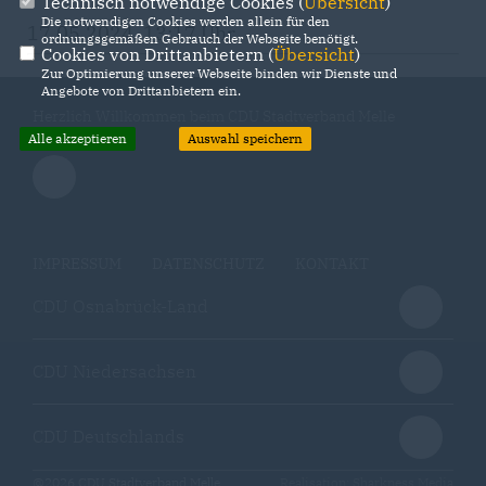
Technisch notwendige Cookies (
Übersicht
)
Die notwendigen Cookies werden allein für den
17.05.2024, 13:17 Uhr
ordnungsgemäßen Gebrauch der Webseite benötigt.
Cookies von Drittanbietern (
Übersicht
)
Zur Optimierung unserer Webseite binden wir Dienste und
Angebote von Drittanbietern ein.
Herzlich Willkommen beim CDU Stadtverband Melle
Alle akzeptieren
Auswahl speichern
IMPRESSUM
DATENSCHUTZ
KONTAKT
CDU Osnabrück-Land
CDU Niedersachsen
CDU Deutschlands
@2026 CDU Stadtverband Melle
Realisation: Sharkness Media