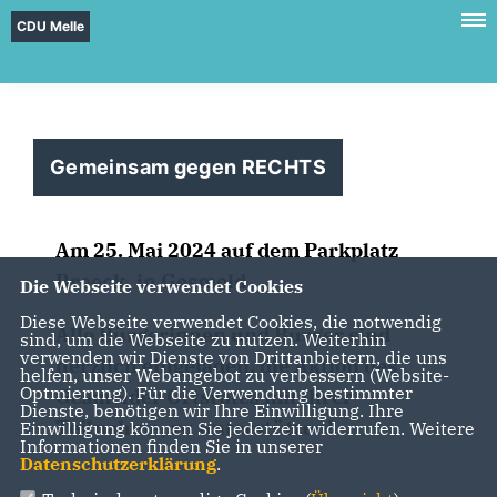
CDU Melle
Gemeinsam gegen RECHTS
Am 25. Mai 2024 auf dem Parkplatz
Breeck, in Gesmold.
Die Webseite verwendet Cookies
Diese Webseite verwendet Cookies, die notwendig
Alle Bürgerinnen und Bürger sind
sind, um die Webseite zu nutzen. Weiterhin
verwenden wir Dienste von Drittanbietern, die uns
herzlich eingeladen, die Aktion des
helfen, unser Webangebot zu verbessern (Website-
Optmierung). Für die Verwendung bestimmter
Gesmolder Ortsrates mit ihrer
Dienste, benötigen wir Ihre Einwilligung. Ihre
Teilnahme, zu unterstützen!
Einwilligung können Sie jederzeit widerrufen. Weitere
Informationen finden Sie in unserer
Datenschutzerklärung
.