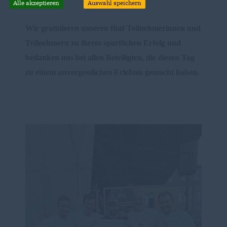
Alle akzeptieren
Auswahl speichern
Wir gratulieren unseren fünf Teilnehmerinnen und
Teilnehmern zu ihrem sportlichen Erfolg und
bedanken uns bei allen Beteiligten, die diesen Tag
zu einem unvergesslichen Erlebnis gemacht haben.