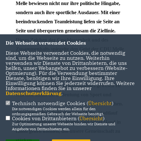
Melle bewiesen nicht nur ihre politische Hingabe,
sondern auch ihre sportliche Ausdauer. Mit einer
beeindruckenden Teamleistung liefen sie Seite an
Seite und überquerten gemeinsam die Ziellinie.
Dieses Zeichen der Geschlossenheit und des
Die Webseite verwendet Cookies
Zusammenhalts spiegelte den Geist der CDU Melle
Diese Webseite verwendet Cookies, die notwendig
sind, um die Webseite zu nutzen. Weiterhin
wider.
verwenden wir Dienste von Drittanbietern, die uns
helfen, unser Webangebot zu verbessern (Website-
Optmierung). Für die Verwendung bestimmter
Die CDU Melle ist stolz darauf, Teil dieses
Dienste, benötigen wir Ihre Einwilligung. Ihre
Einwilligung können Sie jederzeit widerrufen. Weitere
großartigen Gemeinschaftsereignisses gewesen zu
Informationen finden Sie in unserer
Datenschutzerklärung
.
sein und damit die Bedeutung von Sport und
Technisch notwendige Cookies (
Übersicht
)
Zusammenhalt in unserer Stadt zu unterstreichen.
Die notwendigen Cookies werden allein für den
Diese besondere Teilnahme am Meller Stadtlauf
ordnungsgemäßen Gebrauch der Webseite benötigt.
Cookies von Drittanbietern (
Übersicht
)
2023 verdeutlicht, dass Politik und Sport Hand in
Zur Optimierung unserer Webseite binden wir Dienste und
Angebote von Drittanbietern ein.
Hand gehen können, um unsere Gemeinschaft zu
stärken.