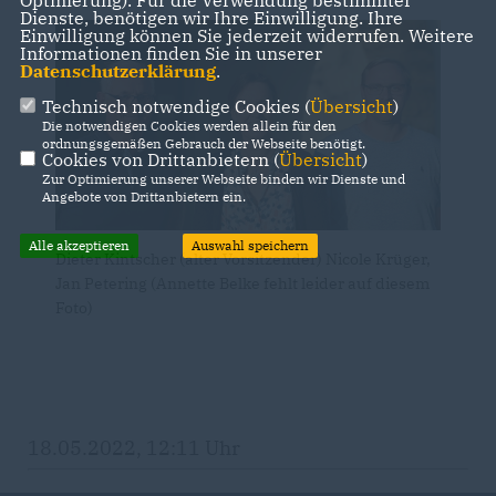
Dienste, benötigen wir Ihre Einwilligung. Ihre
Einwilligung können Sie jederzeit widerrufen. Weitere
Informationen finden Sie in unserer
Datenschutzerklärung
.
Technisch notwendige Cookies (
Übersicht
)
Die notwendigen Cookies werden allein für den
ordnungsgemäßen Gebrauch der Webseite benötigt.
Cookies von Drittanbietern (
Übersicht
)
Zur Optimierung unserer Webseite binden wir Dienste und
Angebote von Drittanbietern ein.
Alle akzeptieren
Auswahl speichern
Dieter Kintscher (alter Vorsitzender) Nicole Krüger,
Jan Petering (Annette Belke fehlt leider auf diesem
Foto)
18.05.2022, 12:11 Uhr