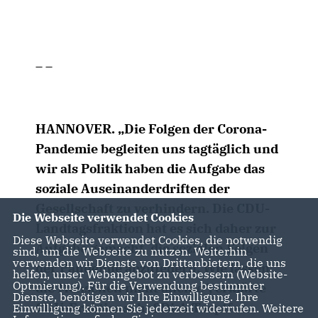
_ _
HANNOVER. „Die Folgen der Corona-
Pandemie begleiten uns tagtäglich und
wir als Politik haben die Aufgabe das
soziale Auseinanderdriften der
Gesellschaft zu verhindern. Die CDU-
Die Webseite verwendet Cookies
Landtagsfraktion hat es sich daher zur
Diese Webseite verwendet Cookies, die notwendig
Aufgabe gemacht, die sozialen Folgen
sind, um die Webseite zu nutzen. Weiterhin
verwenden wir Dienste von Drittanbietern, die uns
der Pandemie abzufedern. Wie lassen
helfen, unser Webangebot zu verbessern (Website-
Optmierung). Für die Verwendung bestimmter
die Menschen nicht alleine“, erklärte
Dienste, benötigen wir Ihre Einwilligung. Ihre
CDU-Fraktionschef Dirk Toepffer
Einwilligung können Sie jederzeit widerrufen. Weitere