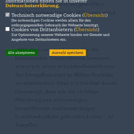
Informationen finden Sie in unserer
anlässlich des heute vorgestellten
Datenschutzerklärung
.
Nachtragshaushalts in Höhe von rund
Technisch notwendige Cookies (
Übersicht
)
8,4 Milliarden Euro.
Die notwendigen Cookies werden allein für den
ordnungsgemäßen Gebrauch der Webseite benötigt.
Cookies von Drittanbietern (
Übersicht
)
Zur Optimierung unserer Webseite binden wir Dienste und
Angebote von Drittanbietern ein.
Wir sind uns der Folgen für die
Alle akzeptieren
Auswahl speichern
kommenden Generationen bewusst,
wenn wir einen schuldenfinanzierten
Nachtragshaushalt in Milliardenhöhe
verabschieden. Aber ich bin fest davon
überzeugt, dass wir die richtige
Mischung aus notwendigen
Investitionen und umsichtiger
Kreditaufnahme gefunden haben“, so
Toepffer.