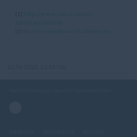
[1]
http://www.cdu-fraktion-
niedersachsen.de
[2]
http://www.facebook.com/CDU.LtFraktion.Nds
23.06.2020, 13:54 Uhr
Herzlich Willkommen beim CDU Stadtverband Melle
IMPRESSUM
DATENSCHUTZ
KONTAKT