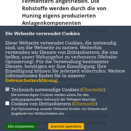
Fermentern angetrieben. Die
Rohstoffe werden durch die von
Huning eigens produzierten
Anlagenkomponenten
aufbereitet und dem Gärprozess
Die Webseite verwendet Cookies
zugeführt.
Diese Webseite verwendet Cookies, die notwendig
sind, um die Webseite zu nutzen. Weiterhin
Die Gasproduktion erfolgt in
verwenden wir Dienste von Drittanbietern, die uns
kleinen und großen Fermentern,
helfen, unser Webangebot zu verbessern (Website-
Optmierung). Für die Verwendung bestimmter
die die entsprechenden
Dienste, benötigen wir Ihre Einwilligung. Ihre
Gasmengen an die Gasmotoren
Einwilligung können Sie jederzeit widerrufen. Weitere
Informationen finden Sie in unserer
liefern. Diese Motoren
Datenschutzerklärung
.
produzieren sowohl elektrische
Technisch notwendige Cookies (
Übersicht
)
Energie als auch Wärme und das
Die notwendigen Cookies werden allein für den
nahezu CO2 neutral. In einer
ordnungsgemäßen Gebrauch der Webseite benötigt.
Cookies von Drittanbietern (
Übersicht
)
speziellen Einspeisungsstelle
Zur Optimierung unserer Webseite binden wir Dienste und
Angebote von Drittanbietern ein.
werden die Warmwassermengen
dann in eine Fernwärmeleitung
Alle akzeptieren
Auswahl speichern
Richtung Melle-Mitte