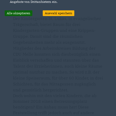
Angebote von Drittanbietern ein.
Alle akzeptieren
Auswahl speichern
Der Kindergarten St. Lukas, in evangelischer
Trägerschaft, bietet Raum für drei
Kindergarten-Gruppen und eine Krippen-
Gruppe. Damit sind die räumlichen
Gegebenheiten mehr als ausgenutzt.
Mitglieder des Arbeitskreises Bildung der
CDU Melle konnten sich diesbezüglich einen
Einblick verschaffen und staunten über das
Talent der Erzieherinnen, auch kleine Räume
optimal nutzbar zu machen. So wird z.B. der
kleine Speiseraum, für über 60 Kinder, in drei
Schichten, für das Mittagessen zugänglich
und gemütlich hergerichtet.
Doch wohin mit den vielen Kindern, die ab
Sommer 2018 einen Betreuungsplatz
benötigen? Ein Anbau muss her! Diese
Feststellung trifft jedoch auch auf andere