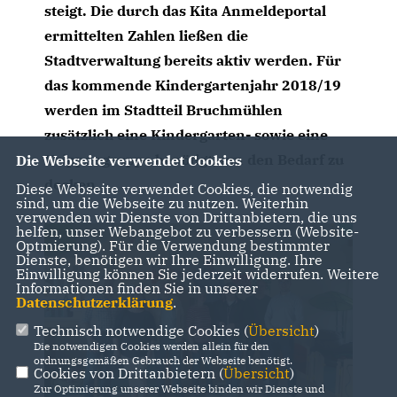
steigt. Die durch das Kita Anmeldeportal
ermittelten Zahlen ließen die
Stadtverwaltung bereits aktiv werden. Für
das kommende Kindergartenjahr 2018/19
werden im Stadtteil Bruchmühlen
zusätzlich eine Kindergarten- sowie eine
Krippengruppe benötigt, um den Bedarf zu
Die Webseite verwendet Cookies
decken.
Diese Webseite verwendet Cookies, die notwendig
sind, um die Webseite zu nutzen. Weiterhin
verwenden wir Dienste von Drittanbietern, die uns
helfen, unser Webangebot zu verbessern (Website-
Optmierung). Für die Verwendung bestimmter
Dienste, benötigen wir Ihre Einwilligung. Ihre
Einwilligung können Sie jederzeit widerrufen. Weitere
Informationen finden Sie in unserer
Datenschutzerklärung
.
Technisch notwendige Cookies (
Übersicht
)
Die notwendigen Cookies werden allein für den
ordnungsgemäßen Gebrauch der Webseite benötigt.
Cookies von Drittanbietern (
Übersicht
)
Zur Optimierung unserer Webseite binden wir Dienste und