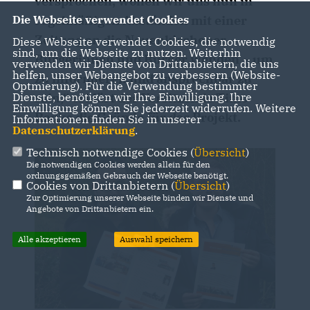
versprochen, wollen wir uns nun in
regelmäßigen Abständen mit einer
Die Webseite verwendet Cookies
Zeitung an die Neuenkirchener
Diese Webseite verwendet Cookies, die notwendig
sind, um die Webseite zu nutzen. Weiterhin
Bürgerinnen und Bürger wenden – um
verwenden wir Dienste von Drittanbietern, die uns
helfen, unser Webangebot zu verbessern (Website-
zu informieren und ansprechbar zu
Optmierung). Für die Verwendung bestimmter
sein,“ erklärt der Vorsitzende Timo
Dienste, benötigen wir Ihre Einwilligung. Ihre
Einwilligung können Sie jederzeit widerrufen. Weitere
Radke die Gründe für das Projekt.
Informationen finden Sie in unserer
Datenschutzerklärung
.
Technisch notwendige Cookies (
Übersicht
)
Die notwendigen Cookies werden allein für den
ordnungsgemäßen Gebrauch der Webseite benötigt.
Cookies von Drittanbietern (
Übersicht
)
Zur Optimierung unserer Webseite binden wir Dienste und
Angebote von Drittanbietern ein.
Alle akzeptieren
Auswahl speichern