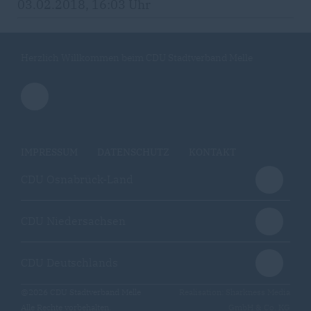
03.02.2018, 16:03 Uhr
Herzlich Willkommen beim CDU Stadtverband Melle
IMPRESSUM
DATENSCHUTZ
KONTAKT
CDU Osnabrück-Land
CDU Niedersachsen
CDU Deutschlands
@2026 CDU Stadtverband Melle
Realisation: Sharkness Media
Alle Rechte vorbehalten.
GmbH & Co. KG